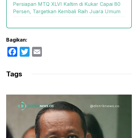
Persiapan MTQ XLVI Kaltim di Kukar Capai 80
Persen, Targetkan Kembali Raih Juara Umum
Bagikan:
F
T
E
a
w
m
c
itt
ail
Tags
e
er
b
o
o
k