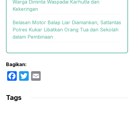
Warga Diminta Waspadai Karhutla dan
Kekeringan
Belasan Motor Balap Liar Diamankan, Satlantas
Polres Kukar Libatkan Orang Tua dan Sekolah
dalam Pembinaan
Bagikan:
F
T
E
a
w
m
c
itt
ail
Tags
e
er
b
o
o