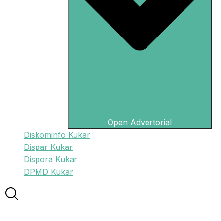
Open Advertorial
Diskominfo Kukar
Dispar Kukar
Dispora Kukar
DPMD Kukar