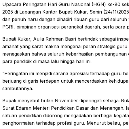
Upacara Peringatan Hari Guru Nasional (HGN) ke-80 se
2025 di Lapangan Kantor Bupati Kukar, Senin (24/11/202
dan penuh haru dengan dihadiri ribuan guru dari seluruh 
PGRI, pimpinan organisasi perangkat daerah, serta para pe
Bupati Kukar, Aulia Rahman Basri bertindak sebagai ins
amanat yang sarat makna mengenai peran strategis gur
menegaskan bahwa seluruh keberhasilan pembangunan dae
para pendidik di masa lalu hingga hari ini.
“Peringatan ini menjadi sarana apresiasi terhadap guru he
berjuang di garis terdepan untuk mencerdaskan kehidupan
sambutannya.
Bupati menyebut bulan November diperingati sebagai Bu
Surat Edaran Menteri Pendidikan Dasar dan Menengah. I
satuan pendidikan didorong mengadakan berbagai kegiatan
penghormatan terhadap profesi guru. Menurut beliau, p