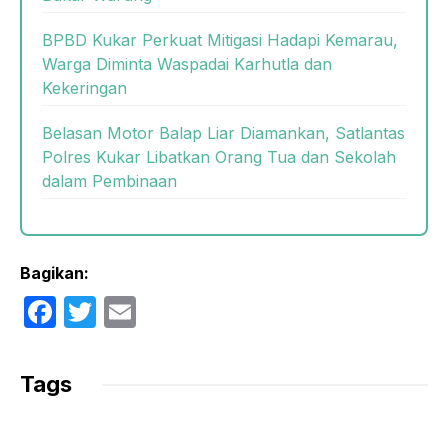
BPBD Kukar Perkuat Mitigasi Hadapi Kemarau,
Warga Diminta Waspadai Karhutla dan
Kekeringan
Belasan Motor Balap Liar Diamankan, Satlantas
Polres Kukar Libatkan Orang Tua dan Sekolah
dalam Pembinaan
Bagikan:
F
T
E
a
w
m
c
itt
ail
Tags
e
er
b