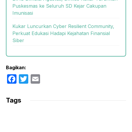
Puskesmas ke Seluruh SD Kejar Cakupan
Imunisasi
Kukar Luncurkan Cyber Resilient Community,
Perkuat Edukasi Hadapi Kejahatan Finansial
Siber
Bagikan:
F
T
E
a
w
m
c
itt
ail
Tags
e
er
b
o