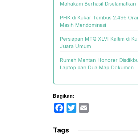
Mahakam Berhasil Diselamatkan 
PHK di Kukar Tembus 2.496 Oran
Masih Mendominasi
Persiapan MTQ XLVI Kaltim di Ku
Juara Umum
Rumah Mantan Honorer Disdikbud
Laptop dan Dua Map Dokumen
Bagikan:
F
T
E
a
w
m
c
itt
ail
Tags
e
er