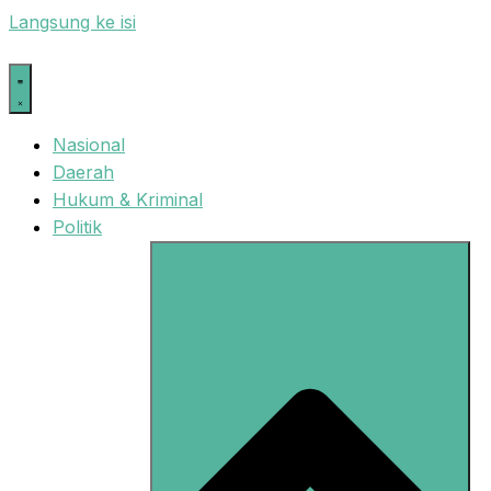
Langsung ke isi
Nasional
Daerah
Hukum & Kriminal
Politik