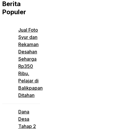
Berita
Populer
Jual Foto
Syur dan
Rekaman
Desahan
Seharga
Rp350
Ribu,
Pelajar di
Balikpapan
Ditahan
Dana
Desa
Tahap 2