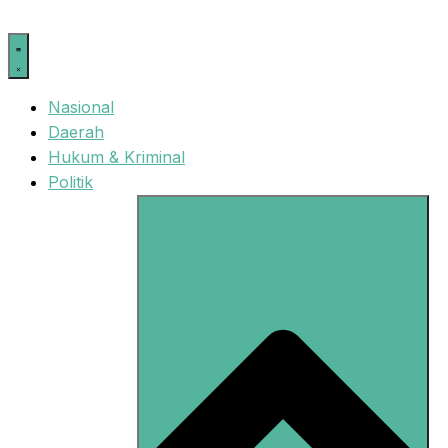
Langsung
ke
isi
Nasional
Daerah
Hukum & Kriminal
Politik