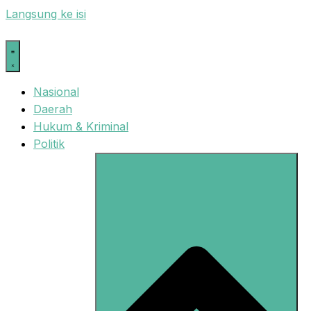
Langsung ke isi
Nasional
Daerah
Hukum & Kriminal
Politik