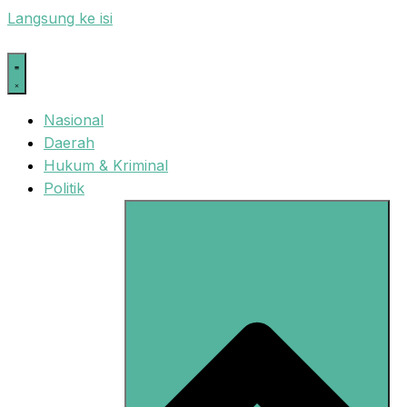
Langsung ke isi
Nasional
Daerah
Hukum & Kriminal
Politik