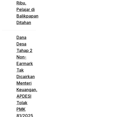
Ribu,
Pelajar di
Balikpapan
Ditahan
Dana
Desa
Tahap 2
Non-
Earmark
Tak
Dicairkan
Menteri
Keuangan,
APDESI
Tolak
PMK
81/2025