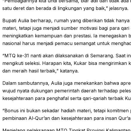
“Pembagiannya kita undi bersama, biar adil dan tidak ada i
satu deret dan berada di lingkungan yang baik,” jelasnya.
Bupati Aulia berharap, rumah yang diberikan tidak hany
materi, tetapi juga menjadi sumber motivasi bagi para qari
meningkatkan kemampuan dan prestasi. Ia menegaskan ba
nasional harus menjadi pemacu semangat untuk menghad
“MTQ ke-31 nanti akan dilaksanakan di Semarang. Saat in
mengikuti seleksi. Harapan kita, Kukar bisa mengirimka
dan meraih hasil terbaik,” katanya.
Dalam sambutannya, Aulia juga menekankan bahwa apre
wujud nyata dukungan pemerintah daerah terhadap peles
kesejahteraan para penghafal serta qari-qariah terbaik Ku
“Bonus ini bukan sekadar hadiah materi, tetapi komitme
pembinaan Al-Qur’an dan kesejahteraan para insan Qur’an
Menjelang pelaksanaan MTQ Tingkat Provinsi Kalimanta