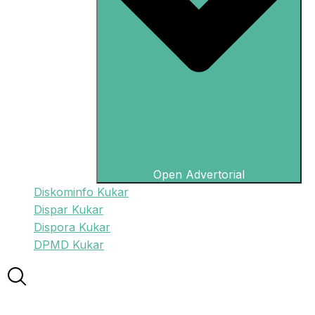
Open Advertorial
Diskominfo Kukar
Dispar Kukar
Dispora Kukar
DPMD Kukar