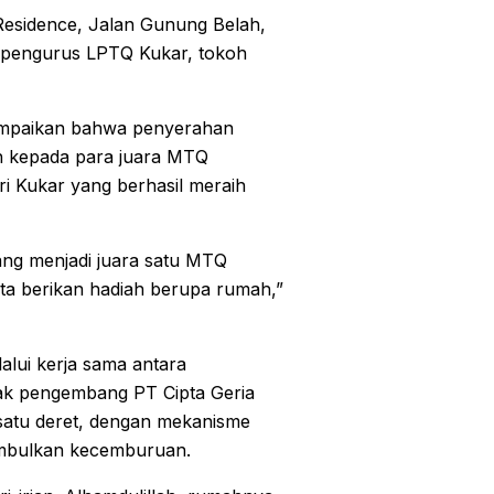
 Residence, Jalan Gunung Belah,
, pengurus LPTQ Kukar, tokoh
ampaikan bahwa penyerahan
rah kepada para juara MTQ
i Kukar yang berhasil meraih
ang menjadi juara satu MTQ
ita berikan hadiah berupa rumah,”
alui kerja sama antara
ak pengembang PT Cipta Geria
satu deret, dengan mekanisme
imbulkan kecemburuan.