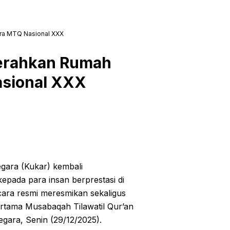
ara MTQ Nasional XXX
Serahkan Rumah
asional XXX
gara (Kukar) kembali
pada para insan berprestasi di
cara resmi meresmikan sekaligus
tama Musabaqah Tilawatil Qur’an
gara, Senin (29/12/2025).