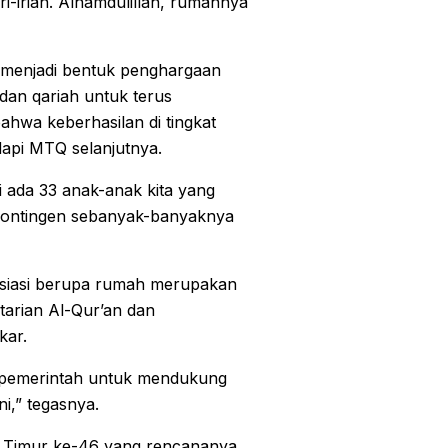
ri-irian. Alhamdulillah, rumahnya
a menjadi bentuk penghargaan
 dan qariah untuk terus
hwa keberhasilan di tingkat
api MTQ selanjutnya.
i ada 33 anak-anak kita yang
n kontingen sebanyak-banyaknya
siasi berupa rumah merupakan
tarian Al-Qur’an dan
kar.
n pemerintah untuk mendukung
i,” tegasnya.
n Timur ke-46 yang rencananya