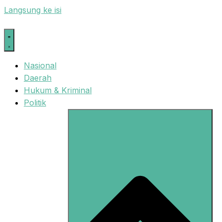
Langsung ke isi
Nasional
Daerah
Hukum & Kriminal
Politik