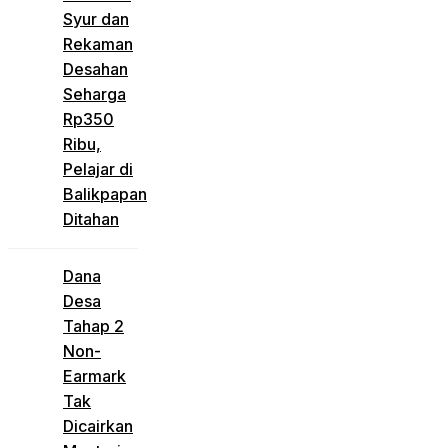
Syur dan
Rekaman
Desahan
Seharga
Rp350
Ribu,
Pelajar di
Balikpapan
Ditahan
Dana
Desa
Tahap 2
Non-
Earmark
Tak
Dicairkan