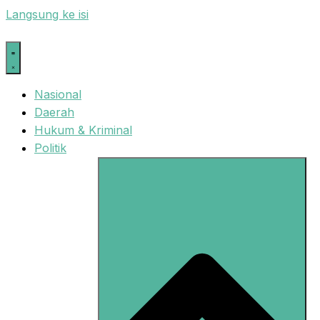
Langsung ke isi
Nasional
Daerah
Hukum & Kriminal
Politik