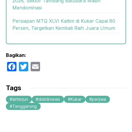
2026, Sektor Tambang Batubara Masih
Mendominasi
Persiapan MTQ XLVI Kaltim di Kukar Capai 80
Persen, Targetkan Kembali Raih Juara Umum
Bagikan:
F
T
E
a
w
m
c
itt
ail
Tags
e
er
airterjun
distriknews
Kukar
perjiwa
b
Tenggarong
o
o