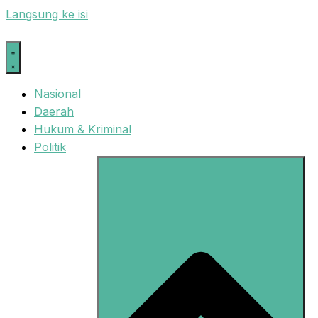
Langsung ke isi
Nasional
Daerah
Hukum & Kriminal
Politik