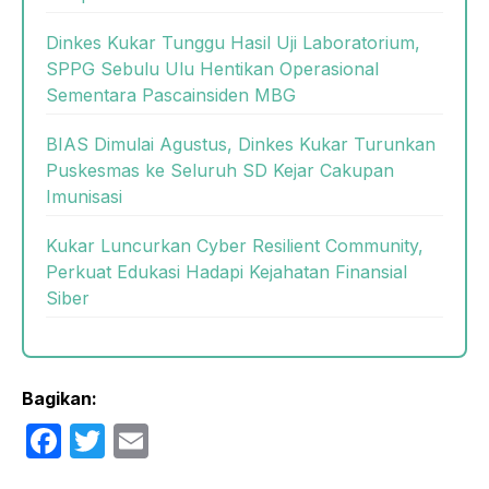
Dinkes Kukar Tunggu Hasil Uji Laboratorium,
SPPG Sebulu Ulu Hentikan Operasional
Sementara Pascainsiden MBG
BIAS Dimulai Agustus, Dinkes Kukar Turunkan
Puskesmas ke Seluruh SD Kejar Cakupan
Imunisasi
Kukar Luncurkan Cyber Resilient Community,
Perkuat Edukasi Hadapi Kejahatan Finansial
Siber
Bagikan:
F
T
E
a
w
m