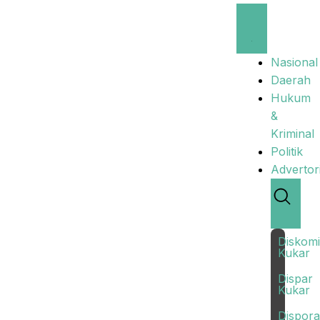
Nasional
Daerah
Hukum
&
Kriminal
Politik
Advertori
Diskom
Kukar
Dispar
Kukar
Dispora