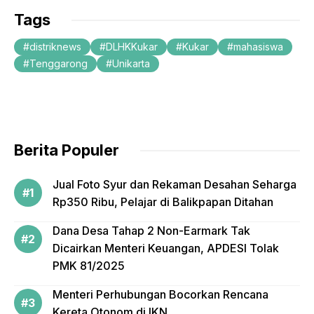
c
itt
ail
Tags
e
er
distriknews
DLHKKukar
Kukar
mahasiswa
b
Tenggarong
Unikarta
o
o
k
Berita Populer
Jual Foto Syur dan Rekaman Desahan Seharga
Rp350 Ribu, Pelajar di Balikpapan Ditahan
Dana Desa Tahap 2 Non-Earmark Tak
Dicairkan Menteri Keuangan, APDESI Tolak
PMK 81/2025
Menteri Perhubungan Bocorkan Rencana
Kereta Otonom di IKN