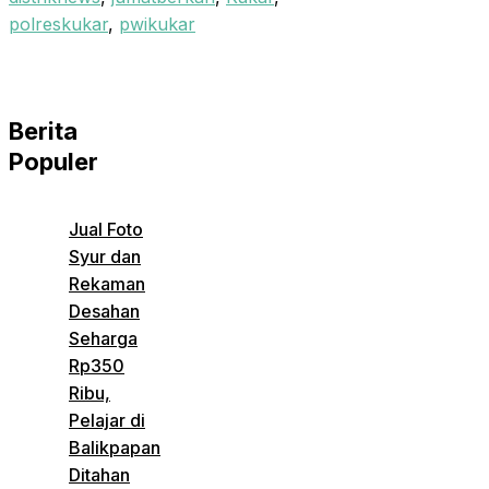
polreskukar
,
pwikukar
Berita
Populer
Jual Foto
Syur dan
Rekaman
Desahan
Seharga
Rp350
Ribu,
Pelajar di
Balikpapan
Ditahan