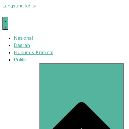
Langsung ke isi
Nasional
Daerah
Hukum & Kriminal
Politik