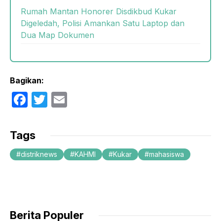
Rumah Mantan Honorer Disdikbud Kukar
Digeledah, Polisi Amankan Satu Laptop dan
Dua Map Dokumen
Bagikan:
F
T
E
a
w
m
c
itt
ail
Tags
e
er
distriknews
KAHMI
Kukar
mahasiswa
b
o
o
k
Berita Populer