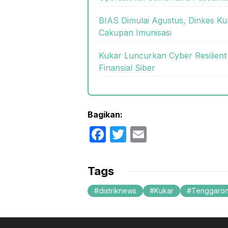
BIAS Dimulai Agustus, Dinkes K
Cakupan Imunisasi
Kukar Luncurkan Cyber Resilient
Finansial Siber
Bagikan:
F
T
E
a
w
m
c
itt
ail
Tags
e
er
distriknews
Kukar
Tenggaro
b
o