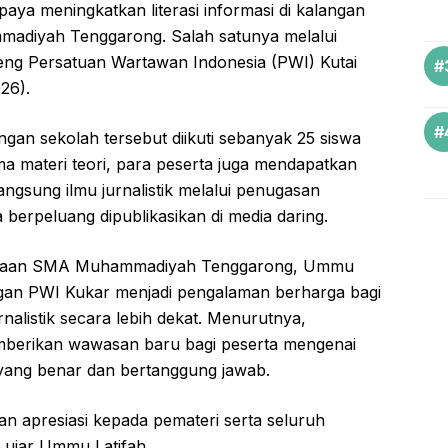
paya meningkatkan literasi informasi di kalangan
madiyah Tenggarong. Salah satunya melalui
deng Persatuan Wartawan Indonesia (PWI) Kutai
26).
ngan sekolah tersebut diikuti sebanyak 25 siswa
ma materi teori, para peserta juga mendapatkan
gsung ilmu jurnalistik melalui penugasan
berpeluang dipublikasikan di media daring.
iswaan SMA Muhammadiyah Tenggarong, Ummu
ngan PWI Kukar menjadi pengalaman berharga bagi
nalistik secara lebih dekat. Menurutnya,
emberikan wawasan baru bagi peserta mengenai
yang benar dan bertanggung jawab.
n apresiasi kepada pemateri serta seluruh
” ujar Ummu Latifah.