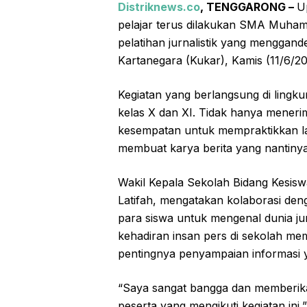
Distriknews.co
, TENGGARONG –
U
pelajar terus dilakukan SMA Muham
pelatihan jurnalistik yang menggan
Kartanegara (Kukar), Kamis (11/6/20
Kegiatan yang berlangsung di lingku
kelas X dan XI. Tidak hanya meneri
kesempatan untuk mempraktikkan lan
membuat karya berita yang nantinya 
Wakil Kepala Sekolah Bidang Kes
Latifah, mengatakan kolaborasi de
para siswa untuk mengenal dunia jur
kehadiran insan pers di sekolah m
pentingnya penyampaian informasi 
“Saya sangat bangga dan memberika
peserta yang mengikuti kegiatan ini,