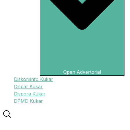
Open Advertorial
Diskominfo Kukar
Dispar Kukar
Dispora Kukar
DPMD Kukar