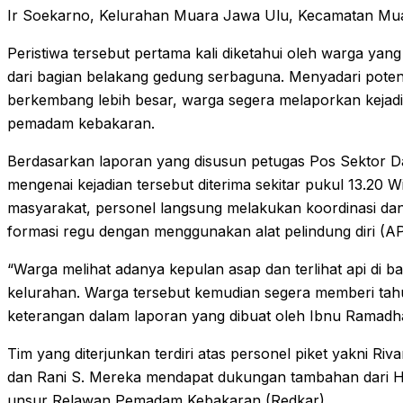
Ir Soekarno, Kelurahan Muara Jawa Ulu, Kecamatan Mua
Peristiwa tersebut pertama kali diketahui oleh warga yang 
dari bagian belakang gedung serbaguna. Menyadari pote
berkembang lebih besar, warga segera melaporkan kejad
pemadam kebakaran.
Berdasarkan laporan yang disusun petugas Pos Sektor 
mengenai kejadian tersebut diterima sekitar pukul 13.20 W
masyarakat, personel langsung melakukan koordinasi dan
formasi regu dengan menggunakan alat pelindung diri (A
“Warga melihat adanya kepulan asap dan terlihat api di 
kelurahan. Warga tersebut kemudian segera memberi tah
keterangan dalam laporan yang dibuat oleh Ibnu Ramadh
Tim yang diterjunkan terdiri atas personel piket yakni Riv
dan Rani S. Mereka mendapat dukungan tambahan dari Hen
unsur Relawan Pemadam Kebakaran (Redkar).