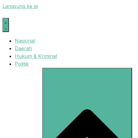
Langsung ke isi
Nasional
Daerah
Hukum & Kriminal
Politik