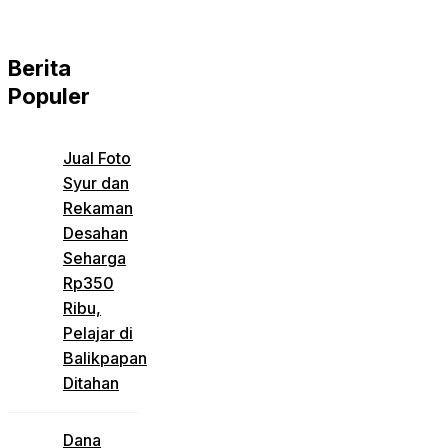
Berita
Populer
Jual Foto
Syur dan
Rekaman
Desahan
Seharga
Rp350
Ribu,
Pelajar di
Balikpapan
Ditahan
Dana