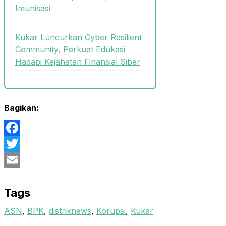
Imunisasi
Kukar Luncurkan Cyber Resilient
Community, Perkuat Edukasi
Hadapi Kejahatan Finansial Siber
Bagikan:
Facebook
Twitter
Email
Tags
ASN
,
BPK
,
distriknews
,
Korupsi
,
Kukar