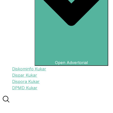
Open Advertorial
Diskominfo Kukar
Dispar Kukar
Dispora Kukar
DPMD Kukar