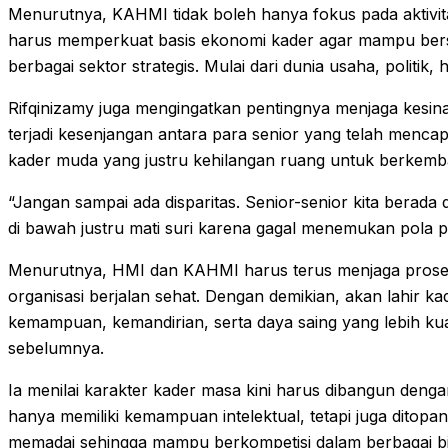
Menurutnya, KAHMI tidak boleh hanya fokus pada aktivitas
harus memperkuat basis ekonomi kader agar mampu bers
berbagai sektor strategis. Mulai dari dunia usaha, politik, 
Rifqinizamy juga mengingatkan pentingnya menjaga kesinam
terjadi kesenjangan antara para senior yang telah mencap
kader muda yang justru kehilangan ruang untuk berkemb
“Jangan sampai ada disparitas. Senior-senior kita berada 
di bawah justru mati suri karena gagal menemukan pola 
Menurutnya, HMI dan KAHMI harus terus menjaga proses
organisasi berjalan sehat. Dengan demikian, akan lahir ka
kemampuan, kemandirian, serta daya saing yang lebih kua
sebelumnya.
Ia menilai karakter kader masa kini harus dibangun deng
hanya memiliki kemampuan intelektual, tetapi juga ditop
memadai sehingga mampu berkompetisi dalam berbagai b