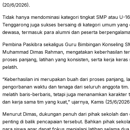
(20/6/2026).
Tidak hanya mendominasi kategori tingkat SMP atau U-16
Tenggarong juga sukses bersaing di kategori umum yang di
dewasa, termasuk para alumni dan peserta berpengalaman
Pembina Paskibra sekaligus Guru Bimbingan Konseling S
Muhammad Dimas Rahman, mengatakan keberhasilan ters
proses panjang, latihan yang konsisten, serta kerja keras
pelatih.
“Keberhasilan ini merupakan buah dari proses panjang, la
pengorbanan waktu dan tenaga dari seluruh anggota tim. 
melatih baris-berbaris, tetapi juga menanamkan karakter
dan kerja sama tim yang kuat,” ujarnya, Kamis (25/6/2026
Menurut Dimas, dukungan penuh dari pihak sekolah dan o
penting di balik pencapaian tersebut. Bahkan pihak seko
para siswa agar dapat fokus menjalani latihan selama du