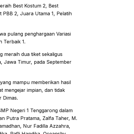
eraih Best Kostum 2, Best
st PBB 2, Juara Utama 1, Pelatih
wa pulang penghargaan Variasi
h Terbaik 1.
 meraih dua tiket sekaligus
ya, Jawa Timur, pada September
k yang mampu memberikan hasil
t mengejar impian, dan tidak
ur Dimas.
SMP Negeri 1 Tenggarong dalam
an Putra Pratama, Zalfa Taher, M.
Ramadhan, Nur Fadilla Azzahra,
ika, Rafli Handika, Oceanshy