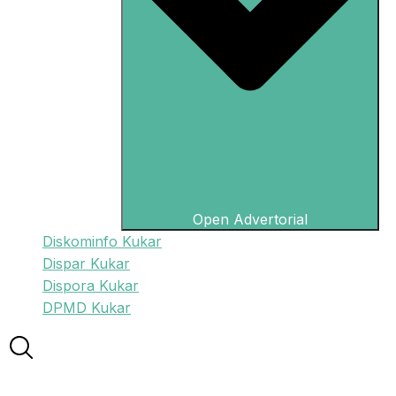
Open Advertorial
Diskominfo Kukar
Dispar Kukar
Dispora Kukar
DPMD Kukar