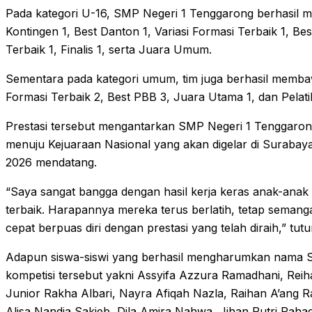
Pada kategori U-16, SMP Negeri 1 Tenggarong berhasil m
Kontingen 1, Best Danton 1, Variasi Formasi Terbaik 1, Be
Terbaik 1, Finalis 1, serta Juara Umum.
Sementara pada kategori umum, tim juga berhasil memba
Formasi Terbaik 2, Best PBB 3, Juara Utama 1, dan Pelati
Prestasi tersebut mengantarkan SMP Negeri 1 Tenggarong
menuju Kejuaraan Nasional yang akan digelar di Suraba
2026 mendatang.
“Saya sangat bangga dengan hasil kerja keras anak-ana
terbaik. Harapannya mereka terus berlatih, tetap semanga
cepat berpuas diri dengan prestasi yang telah diraih,” tut
Adapun siswa-siswi yang berhasil mengharumkan nama 
kompetisi tersebut yakni Assyifa Azzura Ramadhani, Reih
Junior Rakha Albari, Nayra Afiqah Nazla, Raihan A’ang 
Alisa Nandia Sakieb, Dila Amira Nahwa, Jihan Putri Rahad