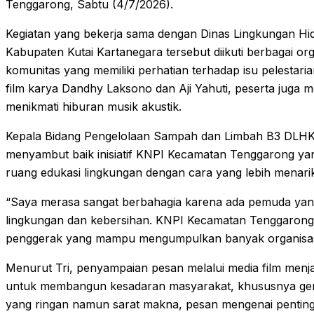
Tenggarong, Sabtu (4/7/2026).
Kegiatan yang bekerja sama dengan Dinas Lingkungan H
Kabupaten Kutai Kartanegara tersebut diikuti berbagai o
komunitas yang memiliki perhatian terhadap isu pelestari
film karya Dandhy Laksono dan Aji Yahuti, peserta juga men
menikmati hiburan musik akustik.
Kepala Bidang Pengelolaan Sampah dan Limbah B3 DLHK 
menyambut baik inisiatif KNPI Kecamatan Tenggarong ya
ruang edukasi lingkungan dengan cara yang lebih menari
“Saya merasa sangat berbahagia karena ada pemuda yan
lingkungan dan kebersihan. KNPI Kecamatan Tenggarong m
penggerak yang mampu mengumpulkan banyak organisas
Menurut Tri, penyampaian pesan melalui media film menja
untuk membangun kesadaran masyarakat, khususnya ge
yang ringan namun sarat makna, pesan mengenai pentingn