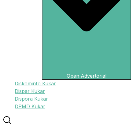
Open Advertorial
Diskominfo Kukar
Dispar Kukar
Dispora Kukar
DPMD Kukar