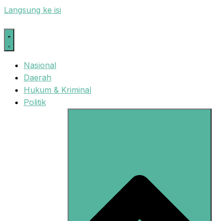
Langsung ke isi
Nasional
Daerah
Hukum & Kriminal
Politik