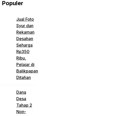
Populer
Jual Foto
Syur dan
Rekaman
Desahan
Seharga
Rp350
Ribu,
Pelajar di
Balikpapan
Ditahan
Dana
Desa
Tahap 2
Non-