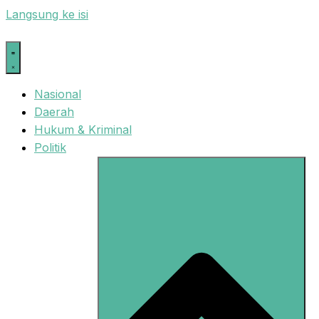
Langsung ke isi
Nasional
Daerah
Hukum & Kriminal
Politik