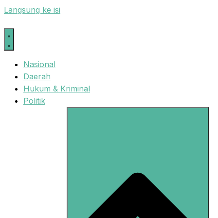
Langsung ke isi
Nasional
Daerah
Hukum & Kriminal
Politik