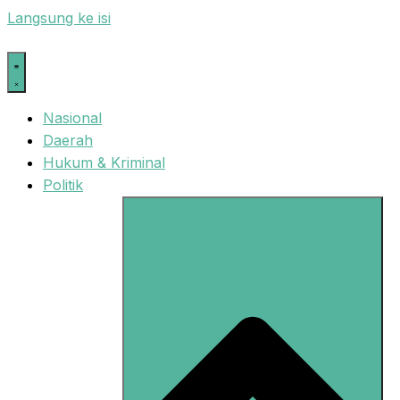
Langsung ke isi
Nasional
Daerah
Hukum & Kriminal
Politik