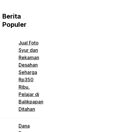
Berita
Populer
Jual Foto
Syur dan
Rekaman
Desahan
Seharga
Rp350
Ribu,
Pelajar di
Balikpapan
Ditahan
Dana