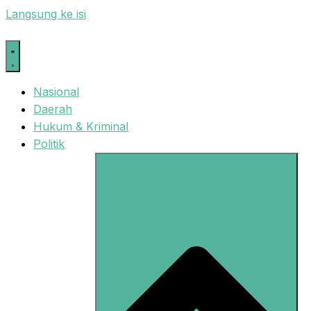
Langsung ke isi
Nasional
Daerah
Hukum & Kriminal
Politik