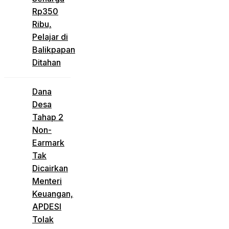
Rp350
Ribu,
Pelajar di
Balikpapan
Ditahan
Dana
Desa
Tahap 2
Non-
Earmark
Tak
Dicairkan
Menteri
Keuangan,
APDESI
Tolak