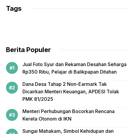
c
itt
ail
Tags
e
er
b
o
o
Berita Populer
k
Jual Foto Syur dan Rekaman Desahan Seharga
Rp350 Ribu, Pelajar di Balikpapan Ditahan
Dana Desa Tahap 2 Non-Earmark Tak
Dicairkan Menteri Keuangan, APDESI Tolak
PMK 81/2025
Menteri Perhubungan Bocorkan Rencana
Kereta Otonom di IKN
Sungai Mahakam, Simbol Kehidupan dan