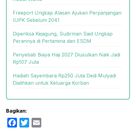
Freeport Ungkap Alasan Ajukan Perpanjangan
IUPK Sebelum 2041
Diperiksa Kejagung, Sudirman Said Ungkap
Perannya di Pertamina dan ESDM
Penyebab Biaya Haji 2027 Diusulkan Naik Jadi
Rp107 Juta
Hadiah Sayembara Rp250 Juta Dedi Mulyadi
Dialihkan untuk Keluarga Korban
Bagikan:
F
T
E
a
w
m