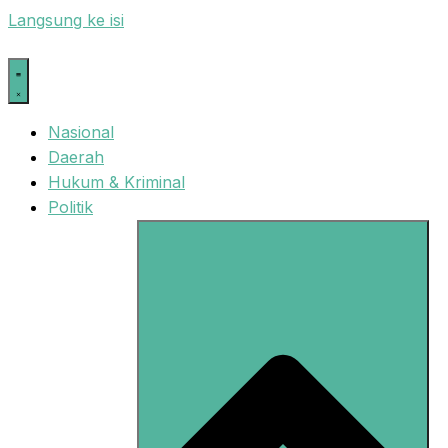
Langsung ke isi
Nasional
Daerah
Hukum & Kriminal
Politik