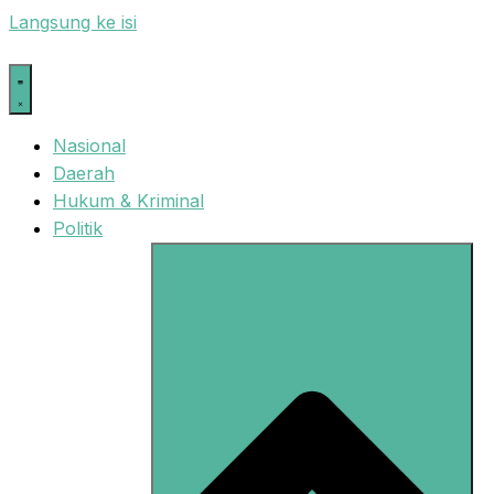
Langsung ke isi
Nasional
Daerah
Hukum & Kriminal
Politik