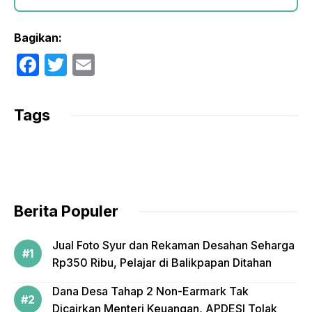
Bagikan:
F
T
E
a
w
m
c
itt
ail
Tags
e
er
b
o
o
Berita Populer
k
Jual Foto Syur dan Rekaman Desahan Seharga
Rp350 Ribu, Pelajar di Balikpapan Ditahan
Dana Desa Tahap 2 Non-Earmark Tak
Dicairkan Menteri Keuangan, APDESI Tolak