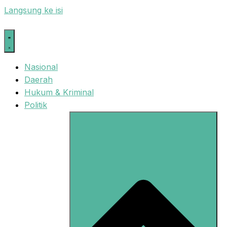
Langsung ke isi
Nasional
Daerah
Hukum & Kriminal
Politik