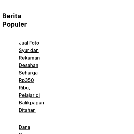
Berita
Populer
Jual Foto
Syur dan
Rekaman
Desahan
Seharga
Rp350
Ribu,
Pelajar di
Balikpapan
Ditahan
Dana