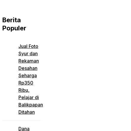
Berita
Populer
Jual Foto
Syur dan
Rekaman
Desahan
Seharga
Rp350
Ribu,
Pelajar di
Balikpapan
Ditahan
Dana