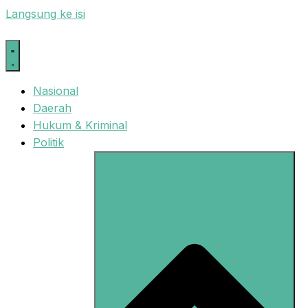
Langsung ke isi
Nasional
Daerah
Hukum & Kriminal
Politik