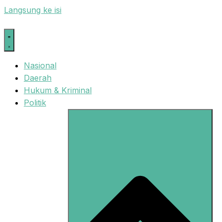
Langsung ke isi
Nasional
Daerah
Hukum & Kriminal
Politik