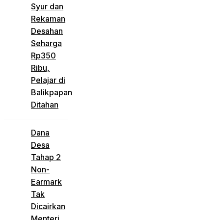
Syur dan
Rekaman
Desahan
Seharga
Rp350
Ribu,
Pelajar di
Balikpapan
Ditahan
Dana
Desa
Tahap 2
Non-
Earmark
Tak
Dicairkan
Menteri