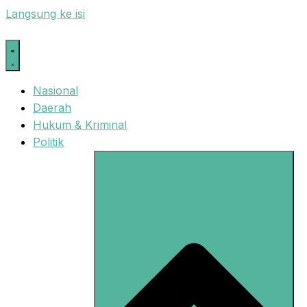
Langsung ke isi
Nasional
Daerah
Hukum & Kriminal
Politik