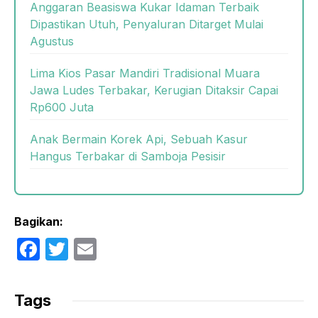
Anggaran Beasiswa Kukar Idaman Terbaik
Dipastikan Utuh, Penyaluran Ditarget Mulai
Agustus
Lima Kios Pasar Mandiri Tradisional Muara
Jawa Ludes Terbakar, Kerugian Ditaksir Capai
Rp600 Juta
Anak Bermain Korek Api, Sebuah Kasur
Hangus Terbakar di Samboja Pesisir
Bagikan:
F
T
E
a
w
m
c
itt
ail
Tags
e
er