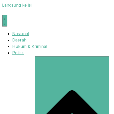
Langsung ke isi
Nasional
Daerah
Hukum & Kriminal
Politik