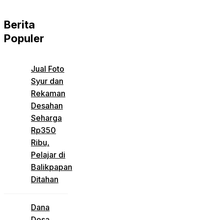
Berita
Populer
Jual Foto
Syur dan
Rekaman
Desahan
Seharga
Rp350
Ribu,
Pelajar di
Balikpapan
Ditahan
Dana
Desa