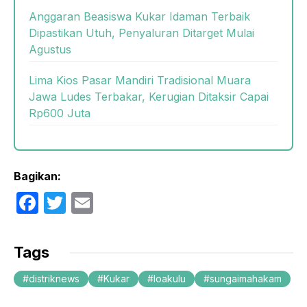
Anggaran Beasiswa Kukar Idaman Terbaik
Dipastikan Utuh, Penyaluran Ditarget Mulai
Agustus
Lima Kios Pasar Mandiri Tradisional Muara
Jawa Ludes Terbakar, Kerugian Ditaksir Capai
Rp600 Juta
Bagikan:
F
T
E
a
w
m
c
itt
ail
Tags
e
er
distriknews
Kukar
loakulu
sungaimahakam
b