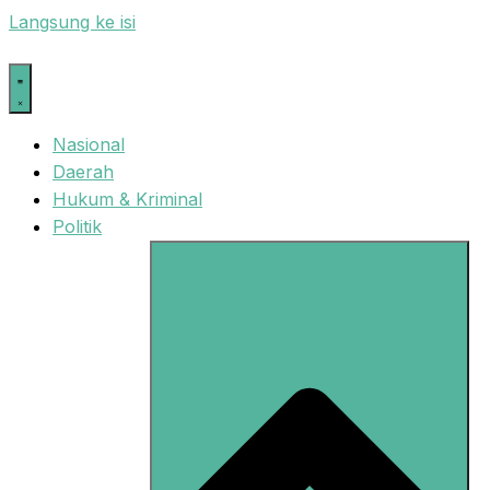
Langsung ke isi
Nasional
Daerah
Hukum & Kriminal
Politik