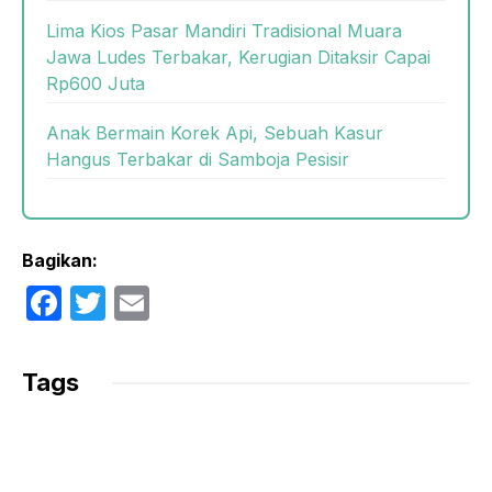
Lima Kios Pasar Mandiri Tradisional Muara
Jawa Ludes Terbakar, Kerugian Ditaksir Capai
Rp600 Juta
Anak Bermain Korek Api, Sebuah Kasur
Hangus Terbakar di Samboja Pesisir
Bagikan:
F
T
E
a
w
m
c
itt
ail
Tags
e
er
b
o