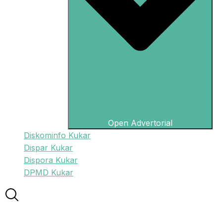
Open Advertorial
Diskominfo Kukar
Dispar Kukar
Dispora Kukar
DPMD Kukar