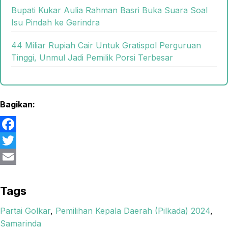
Bupati Kukar Aulia Rahman Basri Buka Suara Soal
Isu Pindah ke Gerindra
44 Miliar Rupiah Cair Untuk Gratispol Perguruan
Tinggi, Unmul Jadi Pemilik Porsi Terbesar
Bagikan:
F
a
T
c
w
E
e
i
m
Tags
b
t
a
Partai Golkar
,
Pemilihan Kepala Daerah (Pilkada) 2024
,
o
t
i
Samarinda