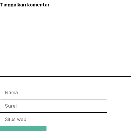
Tinggalkan komentar
o
e
l
k
r
Komentar
Nama
Surel
Situs
web