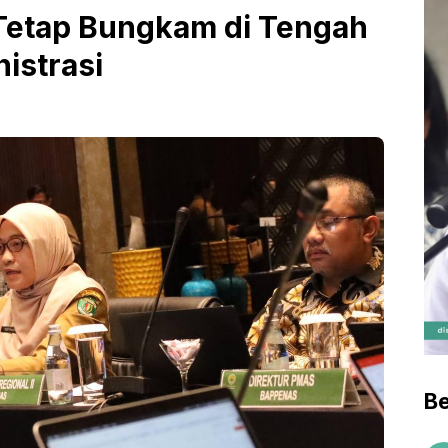
Tetap Bungkam di Tengah
istrasi
Be