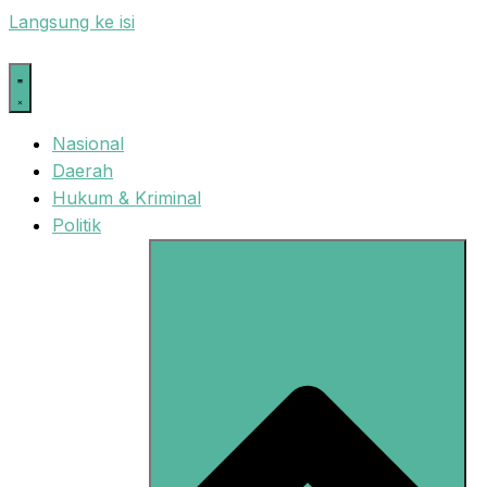
Langsung ke isi
Nasional
Daerah
Hukum & Kriminal
Politik