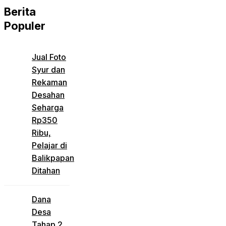
Berita
Populer
Jual Foto
Syur dan
Rekaman
Desahan
Seharga
Rp350
Ribu,
Pelajar di
Balikpapan
Ditahan
Dana
Desa
Tahap 2