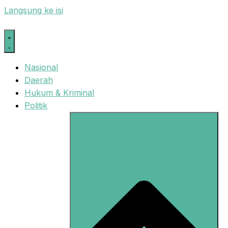
Langsung ke isi
Nasional
Daerah
Hukum & Kriminal
Politik