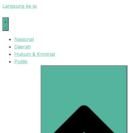
Langsung ke isi
Nasional
Daerah
Hukum & Kriminal
Politik