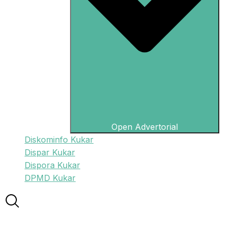
Open Advertorial
Diskominfo Kukar
Dispar Kukar
Dispora Kukar
DPMD Kukar