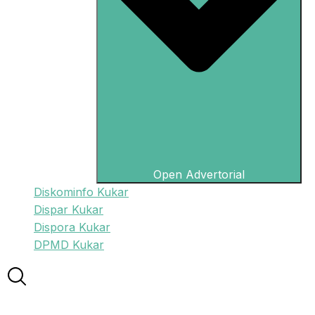
Open Advertorial
Diskominfo Kukar
Dispar Kukar
Dispora Kukar
DPMD Kukar