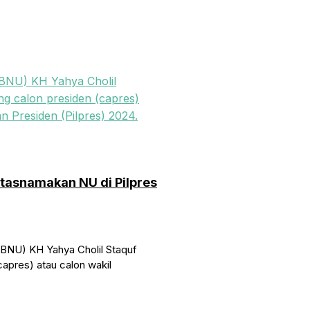
asnamakan NU di Pilpres
BNU) KH Yahya Cholil Staquf
pres) atau calon wakil